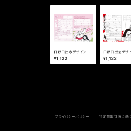
日野日出志デザイン婚
日野日出志デザ
姻届
獄の離婚届
¥1,122
¥1,122
プライバシーポリシー
特定商取引法に基