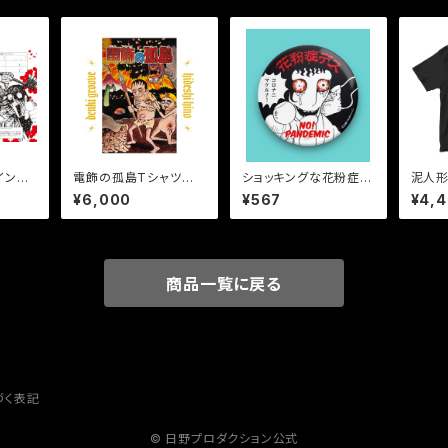
イン地
電飾の孤島Tシャツ
ショッキングな花粉症
泥人形
（「幻色の孤島」×電気グ
缶バッジ
¥6,000
¥567
¥4,
ルーヴ）白
商品一覧に戻る
づく表記
© 日野プロダクション公式