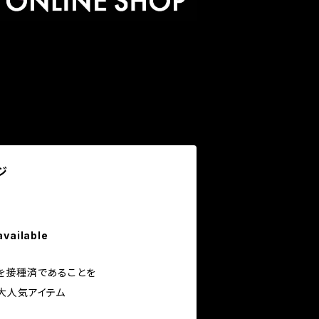
ジ
available
を接種済であることを
大人気アイテム