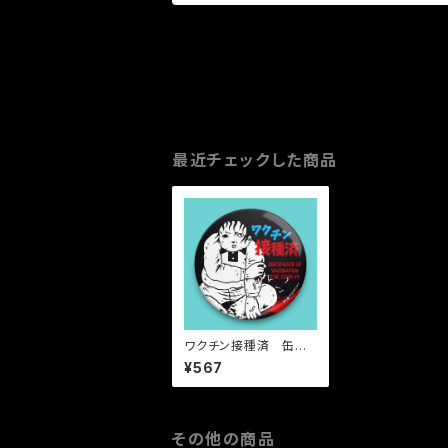
最近チェックした商品
ワクチン接種済 缶バ
ッジ
¥567
その他の商品