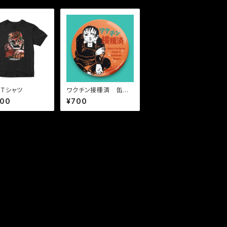
Tシャツ
ワクチン接種済 缶バ
ッジ（第二弾 秋冬モデ
400
¥700
ル）